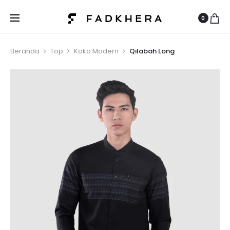
0
Beranda
Top
Koko Modern
Qilabah Long