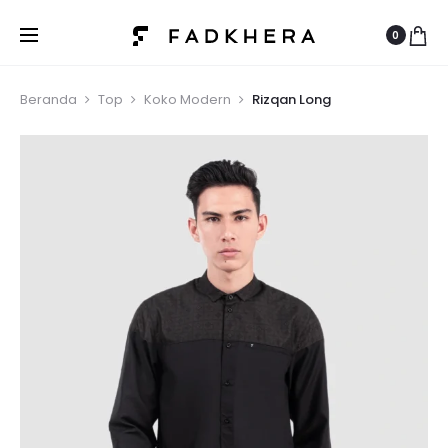
0
Beranda
Top
Koko Modern
Rizqan Long