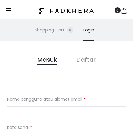
0
Shopping Cart
Login
0
A
Masuk
Daftar
k
u
Wajib
Nama pengguna atau alamat email
*
n
S
Wajib
Kata sandi
*