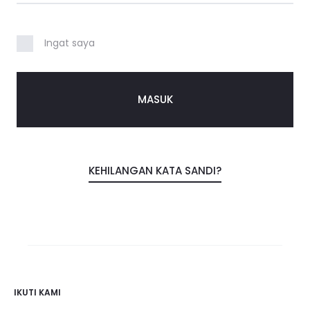
a
y
Ingat saya
a
MASUK
KEHILANGAN KATA SANDI?
IKUTI KAMI