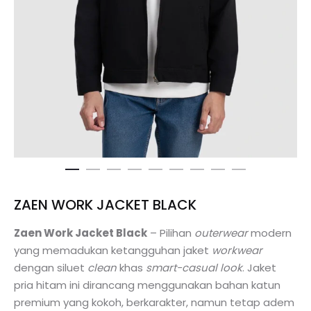
ZAEN WORK JACKET BLACK
Zaen Work Jacket Black
– Pilihan
outerwear
modern
yang memadukan ketangguhan jaket
workwear
dengan siluet
clean
khas
smart-casual look
. Jaket
pria hitam ini dirancang menggunakan bahan katun
premium yang kokoh, berkarakter, namun tetap adem