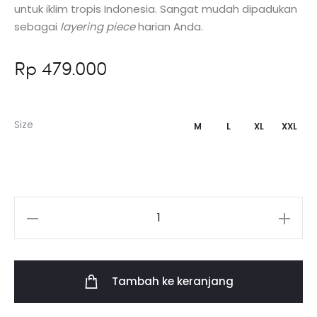
untuk iklim tropis Indonesia. Sangat mudah dipadukan
sebagai
layering piece
harian Anda.
Rp
479.000
Size
M
L
XL
XXL
Kuantitas
Zaen
Work
Tambah ke keranjang
Jacket
Black