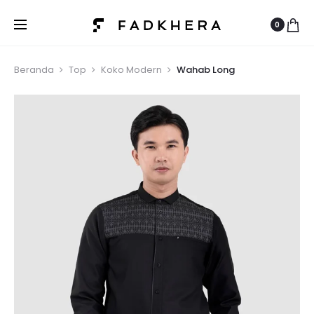
0
Beranda
Top
Koko Modern
Wahab Long