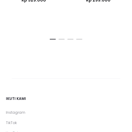
Rp
329.000
Rp
299.000
IKUTI KAMI
Instagram
TikTok