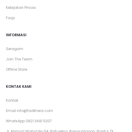
Kebijakan Privasi
Faqs
INFORMASI
Seragam
Join The Team
Offline Store
KONTAK KAMI
Kontak
Email
info@fadkhera.com
WhatsApp 0821 3491 5337
Jl. Ahmad Wahid No 54, Baturetno, Banguntapan, Bantul, DI