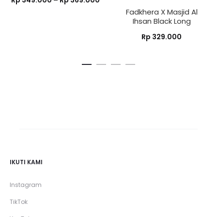
Rp
349.000
–
Rp
369.000
Fadkhera X Masjid Al
harga:
Ihsan Black Long
Rp 349.000
Rp
329.000
hingga
Rp 369.000
IKUTI KAMI
Instagram
TikTok