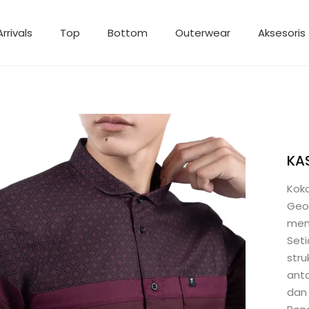
rrivals
Top
Bottom
Outerwear
Aksesoris
KA
Kok
Geom
memb
Seti
stru
anta
dan