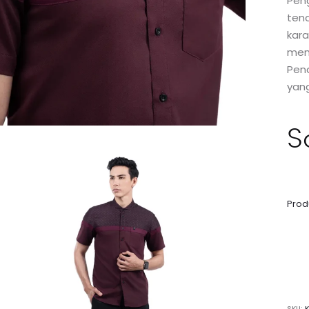
Pen
tena
kara
men
Pena
yan
S
Produ
SKU: