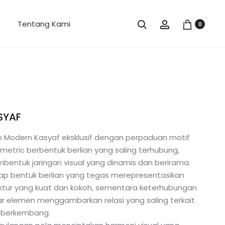
Search
Account
Tentang Kami
0
SYAF
o Modern Kasyaf eksklusif dengan perpaduan motif
etric berbentuk berlian yang saling terhubung,
entuk jaringan visual yang dinamis dan berirama.
ap bentuk berlian yang tegas merepresentasikan
ktur yang kuat dan kokoh, sementara keterhubungan
r elemen menggambarkan relasi yang saling terkait
 berkembang.