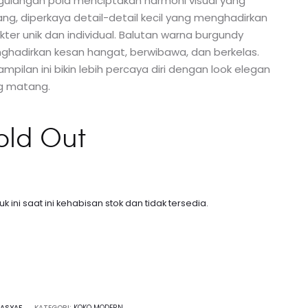
gulangan pola menciptakan harmoni visual yang
ng, diperkaya detail-detail kecil yang menghadirkan
kter unik dan individual. Balutan warna burgundy
ghadirkan kesan hangat, berwibawa, dan berkelas.
mpilan ini bikin lebih percaya diri dengan look elegan
g matang.
old Out
k ini saat ini kehabisan stok dan tidak tersedia.
KASYAF
KATEGORI:
KOKO MODERN