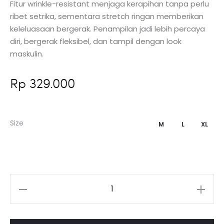
Fitur wrinkle-resistant menjaga kerapihan tanpa perlu
ribet setrika, sementara stretch ringan memberikan
keleluasaan bergerak. Penampilan jadi lebih percaya
diri, bergerak fleksibel, dan tampil dengan look
maskulin.
Rp
329.000
Size
M
L
XL
Kuantitas
Halyd
Stretch