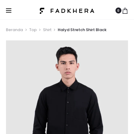
0
Beranda
Top
Shirt
Halyd Stretch Shirt Black