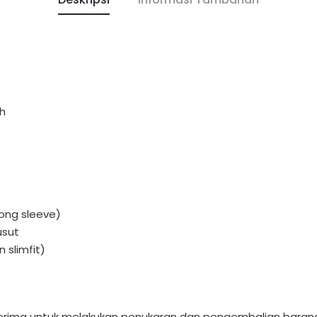
ch
long sleeve)
usut
 slimfit)
iterima untuk melakukan penukaran dan pengembalian barang