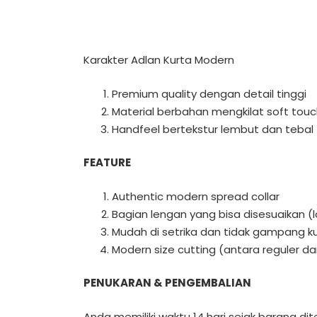
Karakter Adlan Kurta Modern
Premium quality dengan detail tinggi
Material berbahan mengkilat soft tou
Handfeel bertekstur lembut dan tebal
FEATURE
Authentic modern spread collar
Bagian lengan yang bisa disesuaikan (
Mudah di setrika dan tidak gampang k
Modern size cutting (antara reguler dan
PENUKARAN & PENGEMBALIAN
Anda memiliki waktu 14 hari sejak barang d