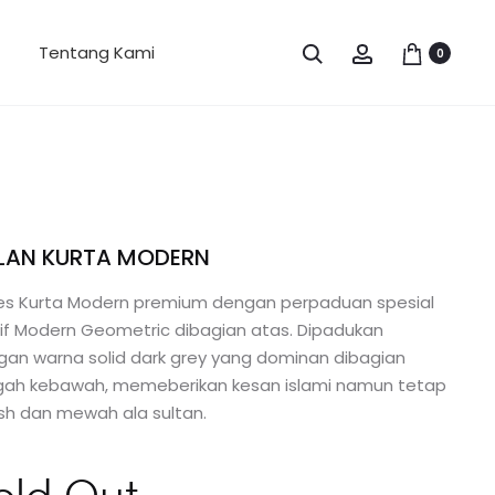
Search
Account
Tentang Kami
0
LAN KURTA MODERN
ies Kurta Modern premium dengan perpaduan spesial
if Modern Geometric dibagian atas. Dipadukan
an warna solid dark grey yang dominan dibagian
gah kebawah, memeberikan kesan islami namun tetap
ish dan mewah ala sultan.
old Out