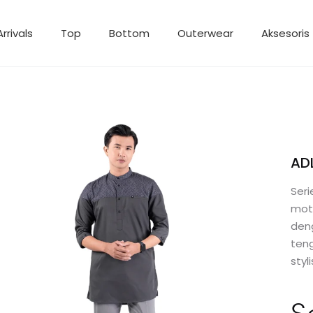
rrivals
Top
Bottom
Outerwear
Aksesoris
AD
Ser
mot
deng
ten
styl
S