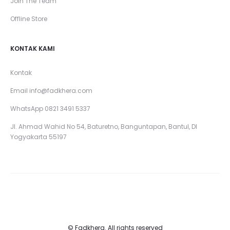
Join The Team
Offline Store
KONTAK KAMI
Kontak
Email
info@fadkhera.com
WhatsApp 0821 3491 5337
Jl. Ahmad Wahid No 54, Baturetno, Banguntapan, Bantul, DI
Yogyakarta 55197
© Fadkhera. All rights reserved